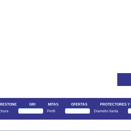
IRESTONE
GRI
MITAS
OFERTAS
PROTECTORES Y
chura
Perfil
Diametro llanta